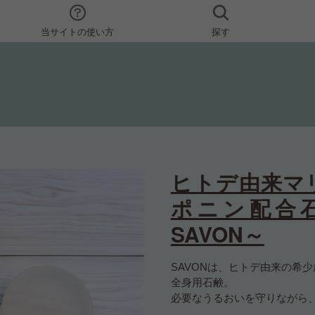
当サイトの使い方
探す
ヒトデ由来マ
ポニン配合
SAVON～
SAVONは、ヒトデ由来の希
全身用石鹸。
必要なうるおいを守りながら