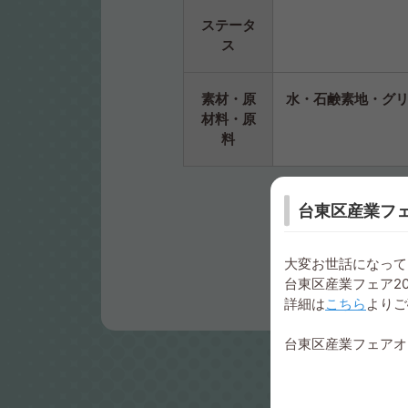
ステータ
ス
素材・原
水・石鹸素地・グリ
材料・原
料
台東区産業フェ
大変お世話になって
台東区産業フェア2
詳細は
こちら
よりご
台東区産業フェアオ