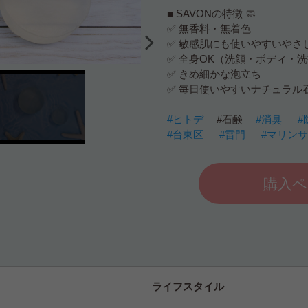
■ SAVONの特徴 🧼
✅ 無香料・無着色
✅ 敏感肌にも使いやすいやさ
✅ 全身OK（洗顔・ボディ・
✅ きめ細かな泡立ち
✅ 毎日使いやすいナチュラル
#ヒトデ
#石鹸
#消臭
#
#台東区
#雷門
#マリン
購入ペ
ライフスタイル