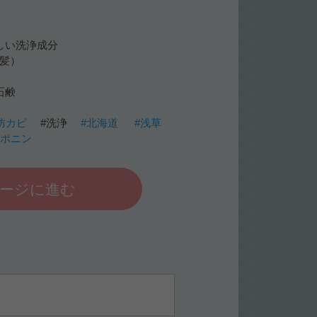
しい洗浄成分
洗髪）
石鹸
防カビ
#洗浄
#北海道
#浅草
サポニン
ージに進む