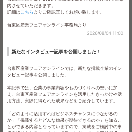
内させていただきます。
詳細は
こちら
よりご確認宜しくお願い致します。
自社ＥＣサイトあり
Instagramやってます
Facebookやってます
Twitterやってます
台東区産業フェアオンライン事務局より
実店舗あり
見学できます
2026/08/04 11:00
ソート
新たなインタビュー記事を公開しました！
おすすめ順
新着順
台東区産業フェアオンラインでは、新たな掲載企業のイン
50音順
アクセス順(週間)
タビュー記事を公開しました。
アクセス順(総合)
本記事では、企業の事業内容やものづくりへの想いに加
え、台東区産業フェアオンラインを活用したきっかけや活
用方法、実際に得られた成果などをご紹介しています。
リセット
検索する
「どのように活用すればビジネスチャンスにつながるの
か」「掲載するとどんな効果が期待できるのか」を知るこ
とができる内容となっていますので、掲載をご検討中の事