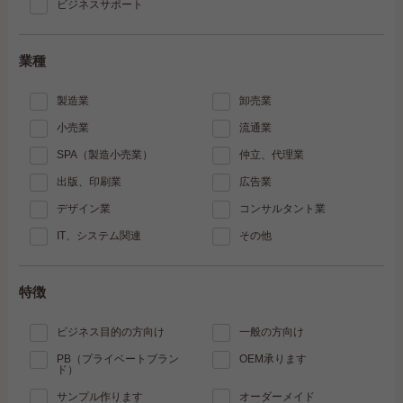
ビジネスサポート
業種
製造業
卸売業
小売業
流通業
SPA（製造小売業）
仲立、代理業
出版、印刷業
広告業
デザイン業
コンサルタント業
IT、システム関連
その他
特徴
ビジネス目的の方向け
一般の方向け
PB（プライベートブラン
OEM承ります
ド）
サンプル作ります
オーダーメイド