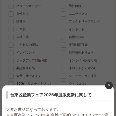
パターンオーダー
男性向け
女性向け
ユニセックス
贈答用
ファクトリーブランド
日本製
インポート
自社工場
自慢の技術
こだわりの製法
英語対応可能
インバウンド
特許技術あります
ポップアップ対応可能
オンライン販売可能
委託販売可能
小ロットから対応可
大量生産できます
ソリューション提供
SDGs（サスティナブル）
ウィズコロナ
働き方改革
社会貢献
台東区産業フェア2026年度版更新に関して
地域活性化
お気軽にご相談ください
大変お世話になっております。
台東区産業フェア2026年度版に更新いたしましたのでご案
絞り込み