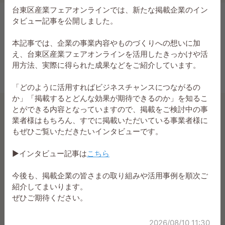
台東区産業フェアオンラインでは、新たな掲載企業のイン
タビュー記事を公開しました。
本記事では、企業の事業内容やものづくりへの想いに加
え、台東区産業フェアオンラインを活用したきっかけや活
用方法、実際に得られた成果などをご紹介しています。
「どのように活用すればビジネスチャンスにつながるの
か」「掲載するとどんな効果が期待できるのか」を知るこ
とができる内容となっていますので、掲載をご検討中の事
業者様はもちろん、すでに掲載いただいている事業者様に
もぜひご覧いただきたいインタビューです。
お問合せ
▶インタビュー記事は
こちら
今後も、掲載企業の皆さまの取り組みや活用事例を順次ご
商品や事業者について、聞いてみたいことがあっ
紹介してまいります。
た場合、お問合せ機能を使って、直接事業者に聞
ぜひご期待ください。
いてみることができます。
2026/08/10 11:30