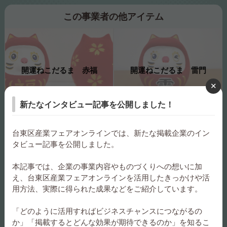
この事業者の他アイテム
開運ねこだるま 赤福
開運ねこだるま 雷門
新たなインタビュー記事を公開しました！
美濃焼コースター 浮世絵 ×
台東区産業フェアオンラインでは、新たな掲載企業のイン
美濃焼コースター 浮世絵 ×
ねこだらけシリーズ「富嶽
タビュー記事を公開しました。
ねこだらけシリーズ「三代
三十六景 神奈川沖 猫の浪
目大谷猫次の奴 江戸兵衛」
裏」
本記事では、企業の事業内容やものづくりへの想いに加
え、台東区産業フェアオンラインを活用したきっかけや活
用方法、実際に得られた成果などをご紹介しています。
「どのように活用すればビジネスチャンスにつながるの
美濃焼コースター 「ニャリ
か」「掲載するとどんな効果が期待できるのか」を知るこ
開運ねこだるま 黒金