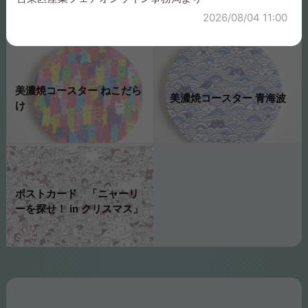
ルバー LUCKY
ールド LUCKY
2026/08/04 11:00
美濃焼コースター ねこだら
美濃焼コースター 青海波
け
ポストカード 「ニャーリ
ーを探せ！ in クリスマス」