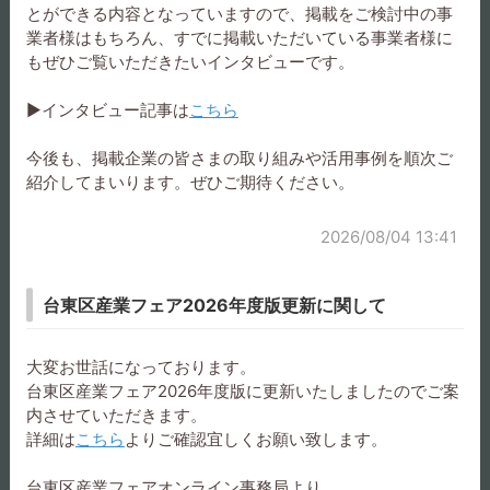
リン」
とができる内容となっていますので、掲載をご検討中の事
業者様はもちろん、すでに掲載いただいている事業者様に
もぜひご覧いただきたいインタビューです。
▶インタビュー記事は
こちら
越前漆器カップ 「富士山
越前漆器 ねこだるま 黒（桐
とねこだるま」 赤 （桐
今後も、掲載企業の皆さまの取り組みや活用事例を順次ご
箱付き）
箱付き）
紹介してまいります。ぜひご期待ください。
2026/08/04 13:41
越前漆器カップ「富士山と
台東区産業フェア2026年度版更新に関して
ねこだるま」 黒 （桐箱
ワッペン ハートねこ
付き）
大変お世話になっております。
台東区産業フェア2026年度版に更新いたしましたのでご案
内させていただきます。
詳細は
こちら
よりご確認宜しくお願い致します。
アイスクリームスプーン シ
アイスクリームスプーン ゴ
台東区産業フェアオンライン事務局より