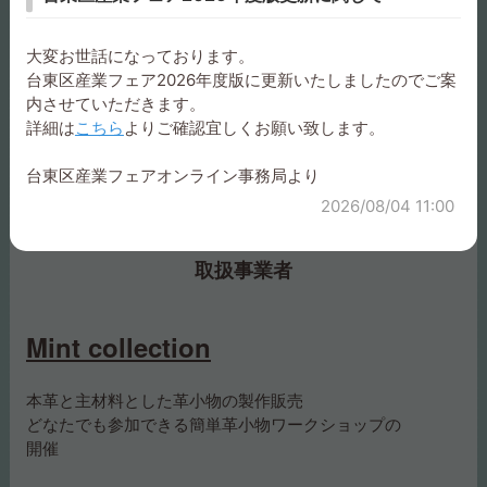
大変お世話になっております。
ワークショップ 本革がま
台東区産業フェア2026年度版に更新いたしましたのでご案
口ポシェット
内させていただきます。
詳細は
こちら
よりご確認宜しくお願い致します。
台東区産業フェアオンライン事務局より
2026/08/04 11:00
取扱事業者
Mint collection
本革と主材料とした革小物の製作販売
どなたでも参加できる簡単革小物ワークショップの
開催