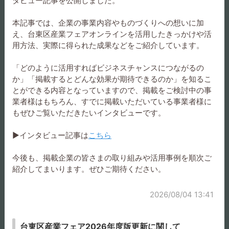
タビュー記事を公開しました。
本記事では、企業の事業内容やものづくりへの想いに加
ワークショップ カードケ
ワークショップ ブックカ
え、台東区産業フェアオンラインを活用したきっかけや活
ース・名刺入れ
バー・手帳カバー
用方法、実際に得られた成果などをご紹介しています。
「どのように活用すればビジネスチャンスにつながるの
か」「掲載するとどんな効果が期待できるのか」を知るこ
とができる内容となっていますので、掲載をご検討中の事
業者様はもちろん、すでに掲載いただいている事業者様に
ワークショップ 革いい(か
ワークショップ 3wayポー
もぜひご覧いただきたいインタビューです。
わいい）ビニポーチ
チ
▶インタビュー記事は
こちら
今後も、掲載企業の皆さまの取り組みや活用事例を順次ご
紹介してまいります。ぜひご期待ください。
ワークショップ ティッシ
ワークショップ がま口
2026/08/04 13:41
ュケース
台東区産業フェア2026年度版更新に関して