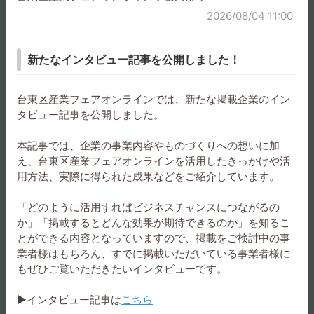
2026/08/04 11:00
RABOKIGOSHI works | プ
レーンパンプス
新たなインタビュー記事を公開しました！
台東区産業フェアオンラインでは、新たな掲載企業のイン
タビュー記事を公開しました。
取扱事業者
本記事では、企業の事業内容やものづくりへの想いに加
え、台東区産業フェアオンラインを活用したきっかけや活
用方法、実際に得られた成果などをご紹介しています。
株式会社ラボ・キゴシ
「どのように活用すればビジネスチャンスにつながるの
か」「掲載するとどんな効果が期待できるのか」を知るこ
婦人靴の企画・OEM／PB開発
とができる内容となっていますので、掲載をご検討中の事
50年以上にわたり婦人靴に携わり、
業者様はもちろん、すでに掲載いただいている事業者様に
RABOKIGOSHI works、SAYAを中心としたブランド運営と
もぜひご覧いただきたいインタビューです。
企画・販売で培った知見をもとに、販売視点を踏まえた商
品設計についてのご相談も承ります。パンプス、カジュア
▶インタビュー記事は
こちら
ルシューズ、スニーカーを中心に、商品企画から携わり、