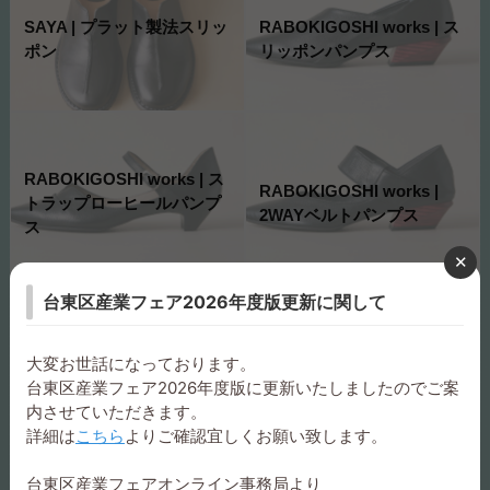
SAYA | プラット製法スリッ
RABOKIGOSHI works | ス
ポン
リッポンパンプス
RABOKIGOSHI works | ス
RABOKIGOSHI works |
トラップローヒールパンプ
2WAYベルトパンプス
ス
台東区産業フェア2026年度版更新に関して
RABOKIGOSHI works | ブ
RABOKIGOSHI works | プ
大変お世話になっております。
ロックヒールプレーンパン
レーンパンプス
台東区産業フェア2026年度版に更新いたしましたのでご案
プス
内させていただきます。
詳細は
こちら
よりご確認宜しくお願い致します。
台東区産業フェアオンライン事務局より